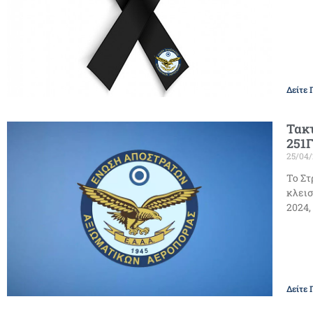
Δείτε 
Τακ
251
25/04
Το Στ
κλεισ
2024,
Δείτε 