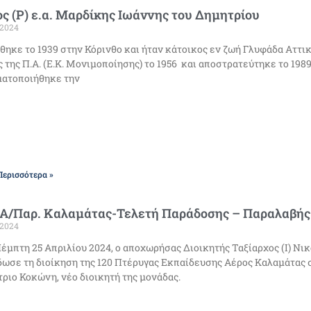
ς (Ρ) ε.α. Μαρδίκης Ιωάννης του Δημητρίου
/2024
θηκε το 1939 στην Κόρινθο και ήταν κάτοικος εν ζωή Γλυφάδα Αττι
ς της Π.Α. (Ε.Κ. Μονιμοποίησης) το 1956 και αποστρατεύτηκε το 198
ματοποιήθηκε την
Περισσότερα »
Α/Παρ. Καλαμάτας-Τελετή Παράδοσης – Παραλαβής 
/2024
έμπτη 25 Απριλίου 2024, ο αποχωρήσας Διοικητής Ταξίαρχος (Ι) Νι
ωσε τη διοίκηση της 120 Πτέρυγας Εκπαίδευσης Αέρος Καλαμάτας σ
ριο Κοκώνη, νέο διοικητή της μονάδας.