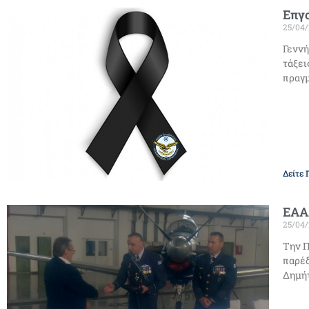
Επγο
25/04
Γεννή
τάξει
πραγ
Δείτε 
ΕΑΑ
25/04
Την Π
παρέδ
Δημήτ