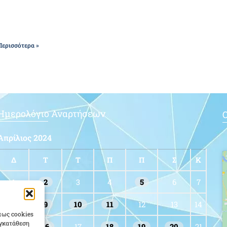
Περισσότερα »
Ημερολόγιο Αναρτήσεων
Ο
Απρίλιος 2024
Δ
Τ
Τ
Π
Π
Σ
Κ
1
2
3
4
5
6
7
8
9
10
11
12
13
14
πως cookies
υγκατάθεση
15
16
17
18
19
20
21