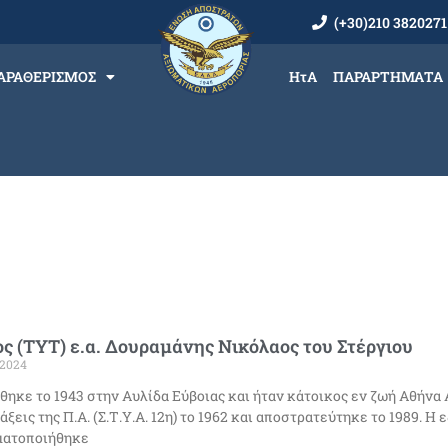
(+30)210 3820271
ΑΡΑΘΕΡΙΣΜΟΣ
ΗτΑ
ΠΑΡΑΡΤΗΜΑΤΑ
ς (ΤΥΤ) ε.α. Δουραμάνης Νικόλαος του Στέργιου
/2024
θηκε το 1943 στην Αυλίδα Εύβοιας και ήταν κάτοικος εν ζωή Αθήνα
τάξεις της Π.Α. (Σ.Τ.Υ.Α. 12η) το 1962 και αποστρατεύτηκε το 1989. Η
ματοποιήθηκε