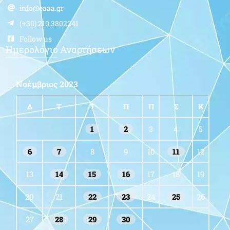
info@eaaa.gr
(+30) 210.3802241
Follow us
Ημερολόγιο Αναρτήσεων
Νοέμβριος 2023
Δ
Τ
Τ
Π
Π
Σ
Κ
1
2
3
4
5
6
7
8
9
10
11
12
13
14
15
16
17
18
19
20
21
22
23
24
25
26
27
28
29
30