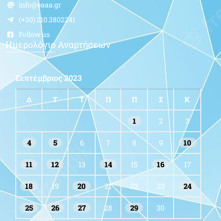
info@eaaa.gr
(+30) 210.3802241
Follow us
Ημερολόγιο Αναρτήσεων
Σεπτέμβριος 2023
Δ
Τ
Τ
Π
Π
Σ
Κ
1
2
3
4
5
6
7
8
9
10
11
12
13
14
15
16
17
18
19
20
21
22
23
24
25
26
27
28
29
30