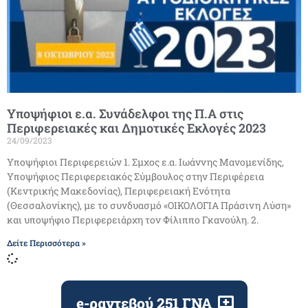
Υποψήφιοι ε.α. Συνάδελφοι της Π.Α στις
Περιφερειακές και Δημοτικές Εκλογές 2023
24/09/2023
Υποψήφιοι Περιφερειών 1. Σμχος ε.α. Ιωάννης Μανομενίδης,
Υποψήφιος Περιφερειακός Σύμβουλος στην Περιφέρεια
(Κεντρικής Μακεδονίας), Περιφερειακή Ενότητα
(Θεσσαλονίκης), με το συνδυασμό «ΟΙΚΟΛΟΓΙΑ Πράσινη Λύση»
και υποψήφιο Περιφερειάρχη τον Φίλιππο Γκανούλη. 2.
Δείτε Περισσότερα »
e-ραντεβού 251 ΓΝΑ