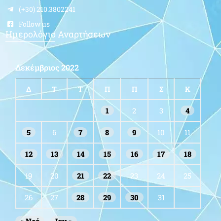
(+30) 210.3802241
Follow us
Ημερολόγιο Αναρτήσεων
Δεκέμβριος 2022
Δ
Τ
Τ
Π
Π
Σ
Κ
1
2
3
4
5
6
7
8
9
10
11
12
13
14
15
16
17
18
19
20
21
22
23
24
25
26
27
28
29
30
31