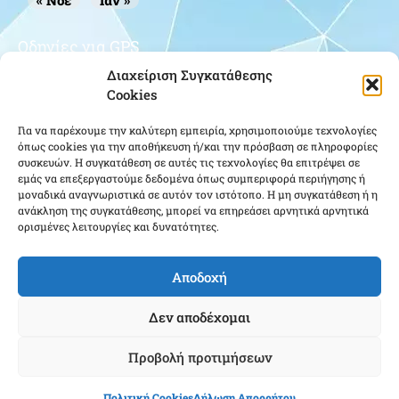
« Νοέ
Ιαν »
Οδηγίες για GPS
Διαχείριση Συγκατάθεσης
Cookies
Για να παρέχουμε την καλύτερη εμπειρία, χρησιμοποιούμε τεχνολογίες
όπως cookies για την αποθήκευση ή/και την πρόσβαση σε πληροφορίες
συσκευών. Η συγκατάθεση σε αυτές τις τεχνολογίες θα επιτρέψει σε
εμάς να επεξεργαστούμε δεδομένα όπως συμπεριφορά περιήγησης ή
μοναδικά αναγνωριστικά σε αυτόν τον ιστότοπο. Η μη συγκατάθεση ή η
Κάντε κλικ για να αποδεχτείτε cookies
ανάκληση της συγκατάθεσης, μπορεί να επηρεάσει αρνητικά αρνητικά
εμπορικής προώθησης και να
ορισμένες λειτουργίες και δυνατότητες.
ενεργοποιήσετε αυτό το περιεχόμενο
Αποδοχή
Δεν αποδέχομαι
Προβολή προτιμήσεων
Ένωση Αποστράτων Αξιωματικών Αεροπορίας ΕΑΑΑ - Copyright © 2022 |
Πολιτική Cookies
Δήλωση Απορρήτου