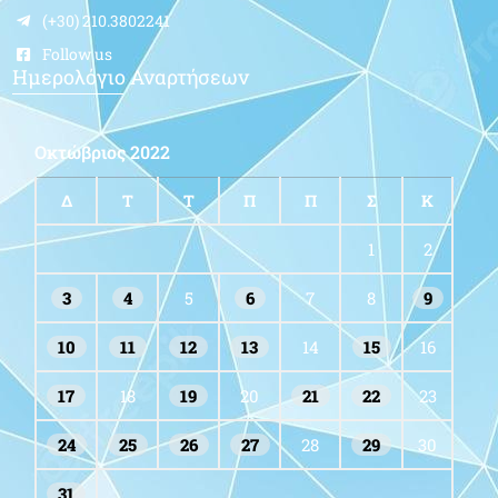
(+30) 210.3802241
Follow us
Ημερολόγιο Αναρτήσεων
Οκτώβριος 2022
Δ
Τ
Τ
Π
Π
Σ
Κ
1
2
3
4
5
6
7
8
9
10
11
12
13
14
15
16
17
18
19
20
21
22
23
24
25
26
27
28
29
30
31