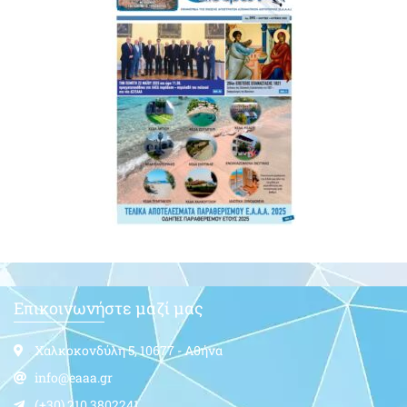
Επικοινωνήστε μαζί μας
Χαλκοκονδύλη 5, 10677 - Αθήνα
info@eaaa.gr
(+30) 210.3802241