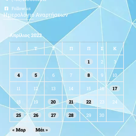
Follow us
Ημερολόγιο Αναρτήσεων
Απρίλιος 2022
Δ
Τ
Τ
Π
Π
Σ
Κ
1
2
3
4
5
6
7
8
9
10
11
12
13
14
15
16
17
18
19
20
21
22
23
24
25
26
27
28
29
30
« Μαρ
Μάι »