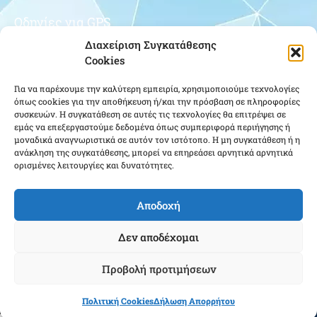
Οδηγίες για GPS
Διαχείριση Συγκατάθεσης
Cookies
Για να παρέχουμε την καλύτερη εμπειρία, χρησιμοποιούμε τεχνολογίες
όπως cookies για την αποθήκευση ή/και την πρόσβαση σε πληροφορίες
συσκευών. Η συγκατάθεση σε αυτές τις τεχνολογίες θα επιτρέψει σε
εμάς να επεξεργαστούμε δεδομένα όπως συμπεριφορά περιήγησης ή
μοναδικά αναγνωριστικά σε αυτόν τον ιστότοπο. Η μη συγκατάθεση ή η
Κάντε κλικ για να αποδεχτείτε cookies
ανάκληση της συγκατάθεσης, μπορεί να επηρεάσει αρνητικά αρνητικά
εμπορικής προώθησης και να
ορισμένες λειτουργίες και δυνατότητες.
ενεργοποιήσετε αυτό το περιεχόμενο
Αποδοχή
Δεν αποδέχομαι
Προβολή προτιμήσεων
Ένωση Αποστράτων Αξιωματικών Αεροπορίας ΕΑΑΑ - Copyright © 2022 |
Πολιτική Cookies
Δήλωση Απορρήτου
Cloudmanager.gr
Powered & Created by