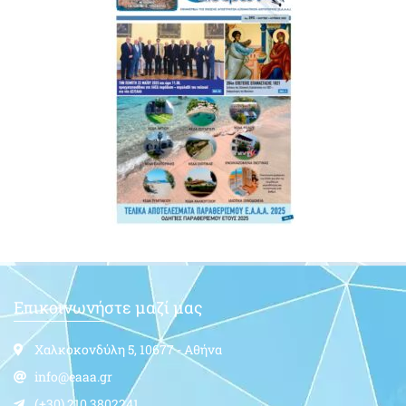
Επικοινωνήστε μαζί μας
Χαλκοκονδύλη 5, 10677 - Αθήνα
info@eaaa.gr
(+30) 210.3802241