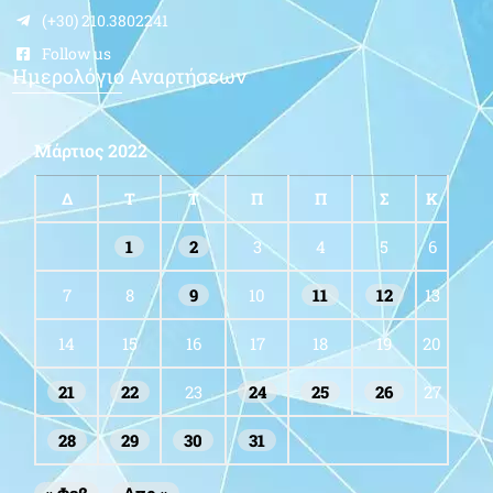
(+30) 210.3802241
Follow us
Ημερολόγιο Αναρτήσεων
Μάρτιος 2022
Δ
Τ
Τ
Π
Π
Σ
Κ
1
2
3
4
5
6
7
8
9
10
11
12
13
14
15
16
17
18
19
20
21
22
23
24
25
26
27
28
29
30
31