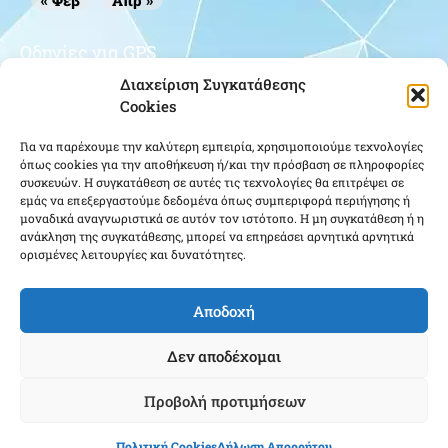
« Φεβ
Απρ »
Οδηγίες για GPS
Διαχείριση Συγκατάθεσης
Cookies
Για να παρέχουμε την καλύτερη εμπειρία, χρησιμοποιούμε τεχνολογίες
όπως cookies για την αποθήκευση ή/και την πρόσβαση σε πληροφορίες
συσκευών. Η συγκατάθεση σε αυτές τις τεχνολογίες θα επιτρέψει σε
εμάς να επεξεργαστούμε δεδομένα όπως συμπεριφορά περιήγησης ή
μοναδικά αναγνωριστικά σε αυτόν τον ιστότοπο. Η μη συγκατάθεση ή η
Κάντε κλικ για να αποδεχτείτε cookies
ανάκληση της συγκατάθεσης, μπορεί να επηρεάσει αρνητικά αρνητικά
εμπορικής προώθησης και να
ορισμένες λειτουργίες και δυνατότητες.
ενεργοποιήσετε αυτό το περιεχόμενο
Αποδοχή
Δεν αποδέχομαι
Προβολή προτιμήσεων
Ένωση Αποστράτων Αξιωματικών Αεροπορίας ΕΑΑΑ - Copyright © 2022 |
Πολιτική Cookies
Δήλωση Απορρήτου