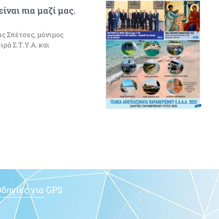
ίναι πια μαζί μας.
ις Σπέτσες, μόνιμος
ρά Σ.Τ.Υ.Α. και
δηγίες για GPS