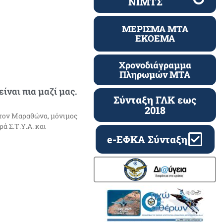
ΝΙΜΤΣ
ΜΕΡΙΣΜΑ ΜΤΑ
ΕΚΟΕΜΑ
Χρονοδιάγραμμα
Πληρωμών ΜΤΑ
ναι πια μαζί μας.
Σύνταξη ΓΛΚ εως
2018
στον Μαραθώνα, μόνιμος
ά Σ.Τ.Υ.Α. και
e-ΕΦΚΑ Σύνταξη