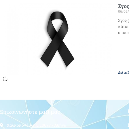
Σγος
06/09
Σγος 
κάτοι
αποστ
Δείτε 
Επικοινωνήστε μαζί μας
Χαλκοκονδύλη 5, 10677 - Αθήνα