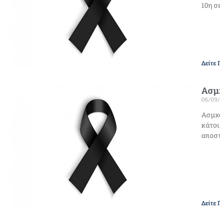
10η σ
Δείτε 
Ασμχ
06/09
Ασμχο
κάτοι
αποστ
Δείτε 