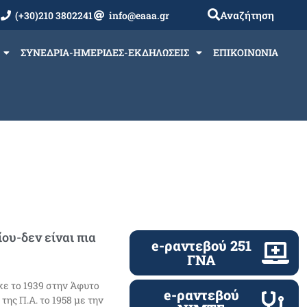
Αναζήτηση
(+30)210 3802241
info@eaaa.gr
ΣΥΝΕΔΡΙΑ-ΗΜΕΡΙΔΕΣ-ΕΚΔΗΛΩΣΕΙΣ
ΕΠΙΚΟΙΝΩΝΙΑ
υ-δεν είναι πια
e-ραντεβού 251
ΓΝΑ
ε το 1939 στην Άφυτο
e-ραντεβού
ης Π.Α. το 1958 με την