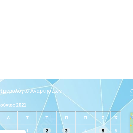
Ημερολόγιο Αναρτήσεων
Ο
Ιούνιος 2021
Δ
Τ
Τ
Π
Π
Σ
Κ
1
2
3
4
5
6