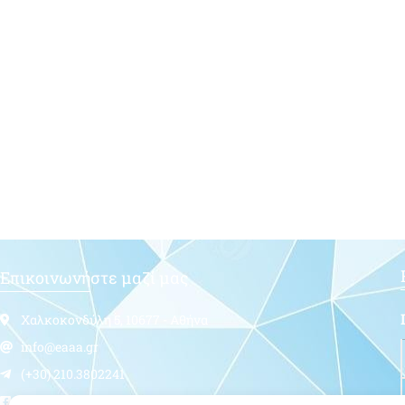
Επικοινωνήστε μαζί μας
Χαλκοκονδύλη 5, 10677 - Αθήνα
info@eaaa.gr
(+30) 210.3802241
Follow us