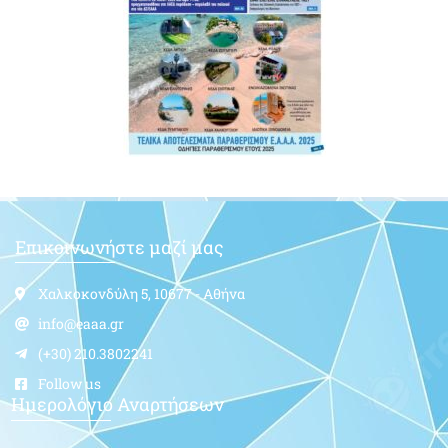
Επικοινωνήστε μαζί μας
Χαλκοκονδύλη 5, 10677 - Αθήνα
info@eaaa.gr
(+30) 210.3802241
Follow us
Ημερολόγιο Αναρτήσεων