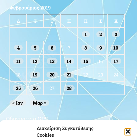
Φεβρουάριος 2019
Δ
Τ
Τ
Π
Π
Σ
Κ
1
2
3
4
5
6
7
8
9
10
11
12
13
14
15
16
17
18
19
20
21
22
23
24
25
26
27
28
« Ιαν
Μαρ »
Οδηγίες για GPS
Διαχείριση Συγκατάθεσης
Cookies