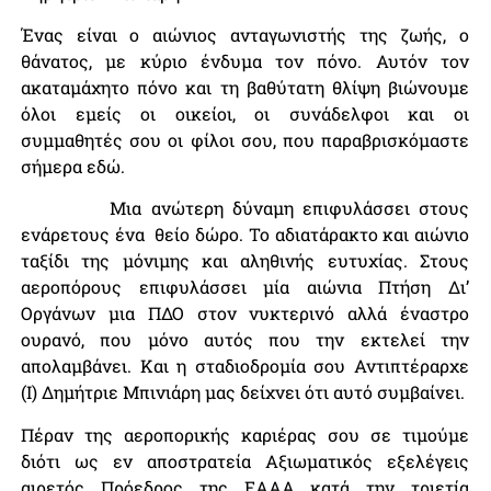
Ένας είναι ο αιώνιος ανταγωνιστής της ζωής, ο
θάνατος, με κύριο ένδυμα τον πόνο. Αυτόν τον
ακαταμάχητο πόνο και τη βαθύτατη θλίψη βιώνουμε
όλοι εμείς οι οικείοι, οι συνάδελφοι και οι
συμμαθητές σου οι φίλοι σου, που παραβρισκόμαστε
σήμερα εδώ.
Μια ανώτερη δύναμη επιφυλάσσει στους
ενάρετους ένα θείο δώρο. Το αδιατάρακτο και αιώνιο
ταξίδι της μόνιμης και αληθινής ευτυχίας. Στους
αεροπόρους επιφυλάσσει μία αιώνια Πτήση Δι’
Οργάνων μια ΠΔΟ στον νυκτερινό αλλά έναστρο
ουρανό, που μόνο αυτός που την εκτελεί την
απολαμβάνει. Και η σταδιοδρομία σου Αντιπτέραρχε
(Ι) Δημήτριε Μπινιάρη μας δείχνει ότι αυτό συμβαίνει.
Πέραν της αεροπορικής καριέρας σου σε τιμούμε
διότι ως εν αποστρατεία Αξιωματικός εξελέγεις
αιρετός Πρόεδρος της ΕΑΑΑ κατά την τριετία