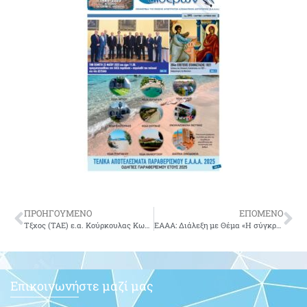
ΠΡΟΗΓΟΥΜΕΝΟ
ΕΠΟΜΕΝΟ
Τξχος (ΤΑΕ) ε.α. Κούρκουλας Κων/νος του Κων/νου.
ΕΑΑΑ: Διάλεξη με Θέμα «Η σύγκρουση του Ιωάννη Καποδίστρια με τα παραδοσιακά κοινωνικά στρώματα. Ο ρόλος των Μεγάλων Δυνάμεων»
Επικοινωνήστε μαζί μας