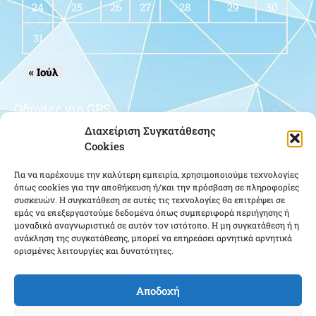
24
25
26
27
28
29
30
31
« Ιούλ
Οδηγίες για GPS
Διαχείριση Συγκατάθεσης
Cookies
Για να παρέχουμε την καλύτερη εμπειρία, χρησιμοποιούμε τεχνολογίες
όπως cookies για την αποθήκευση ή/και την πρόσβαση σε πληροφορίες
συσκευών. Η συγκατάθεση σε αυτές τις τεχνολογίες θα επιτρέψει σε
εμάς να επεξεργαστούμε δεδομένα όπως συμπεριφορά περιήγησης ή
μοναδικά αναγνωριστικά σε αυτόν τον ιστότοπο. Η μη συγκατάθεση ή η
Κάντε κλικ για να αποδεχτείτε cookies
ανάκληση της συγκατάθεσης, μπορεί να επηρεάσει αρνητικά αρνητικά
ορισμένες λειτουργίες και δυνατότητες.
εμπορικής προώθησης και να
ενεργοποιήσετε αυτό το περιεχόμενο
Αποδοχή