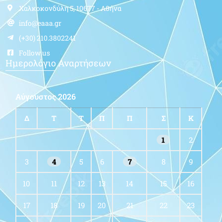
Χαλκοκονδύλη 5, 10677 - Αθήνα
info@eaaa.gr
(+30) 210.3802241
Follow us
Ημερολόγιο Αναρτήσεων
Αύγουστος 2026
Δ
Τ
Τ
Π
Π
Σ
Κ
1
2
3
4
5
6
7
8
9
10
11
12
13
14
15
16
17
18
19
20
21
22
23