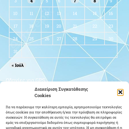
3
4
5
6
7
8
9
10
11
12
13
14
15
16
17
18
19
20
21
22
23
24
25
26
27
28
29
30
31
« Ιούλ
Οδηγίες για GPS
Διαχείριση Συγκατάθεσης
Cookies
Για να παρέχουμε την καλύτερη εμπειρία, χρησιμοποιούμε τεχνολογίες
όπως cookies για την αποθήκευση ή/και την πρόσβαση σε πληροφορίες
συσκευών. Η συγκατάθεση σε αυτές τις τεχνολογίες θα επιτρέψει σε
εμάς να επεξεργαστούμε δεδομένα όπως συμπεριφορά περιήγησης ή
μοναδικά αναγνωριστικά σε αυτόν τον ιστότοπο. Η μη συγκατάθεση ή η