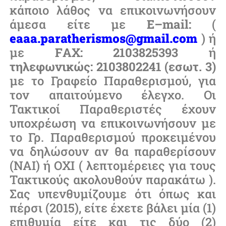
κάποιο λάθος να επικοινωνήσουν
άμεσα είτε με
E
–
mail
:
(
eaaa
.
paratherismos
@
gmail
.
com
) ή
με
F
ΑΧ: 2103825393
ή
τηλεφωνικώς: 2103802241 (εσωτ. 3)
με το Γραφείο Παραθερισμού, για
τον απαιτούμενο έλεγχο. Οι
Τακτικοί Παραθεριστές έχουν
υποχρέωση να επικοινωνήσουν με
το Γρ. Παραθερισμού προκειμένου
να δηλώσουν αν θα παραθερίσουν
(ΝΑΙ) ή ΟΧΙ ( λεπτομέρειες για τους
Τακτικούς ακολουθούν παρακάτω ).
Σας υπενθυμίζουμε ότι όπως και
πέρσι (2015), είτε έχετε βάλει μία (1)
επιθυμία είτε και τις δύο (2)