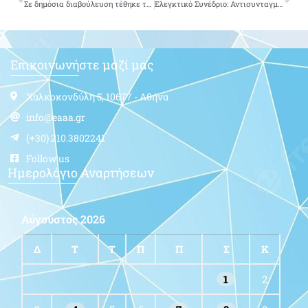
Σε δημόσια διαβούλευση τέθηκε το σχέδιο νόμου για Ασφαλιστικό – Συνταξιοδοτικό – Φορολογικό
Ελεγκτικό Συνέδριο: Αντισυνταγματικό το σχέδιο νόμου για το ασφαλιστικό
Επικοινωνήστε μαζί μας
Χαλκοκονδύλη 5, 10677 - Αθήνα
info@eaaa.gr
(+30) 210.3802241
Follow us
Ημερολόγιο Αναρτήσεων
Αύγουστος 2026
Δ
Τ
Τ
Π
Π
Σ
Κ
1
2