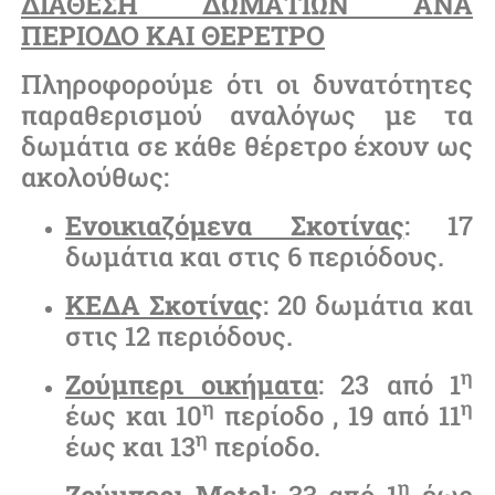
ΔΙΑΘΕΣΗ ΔΩΜΑΤΙΩΝ ΑΝΑ
ΠΕΡΙΟΔΟ ΚΑΙ ΘΕΡΕΤΡΟ
Πληροφορούμε ότι οι δυνατότητες
παραθερισμού αναλόγως με τα
δωμάτια σε κάθε θέρετρο έχουν ως
ακολούθως:
Ενοικιαζόμενα Σκοτίνας
: 17
δωμάτια και στις 6 περιόδους.
ΚΕΔΑ Σκοτίνας
: 20 δωμάτια και
στις 12 περιόδους.
η
Ζούμπερι οικήματα
: 23 από 1
η
η
έως και 10
περίοδο , 19 από 11
η
έως και 13
περίοδο.
η
Ζούμπερι
Motel
: 33 από 1
έως