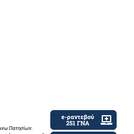
e-ραντεβού
251 ΓΝΑ
 Άνω Πατησίων.