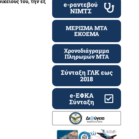
κείους του, την εξ
e-ραντεβού
ΝΙΜΤΣ
ΜΕΡΙΣΜΑ ΜΤΑ
ΕΚΟΕΜΑ
Χρονοδιάγραμμα
Πληρωμών ΜΤΑ
Σύνταξη ΓΛΚ εως
2018
e-ΕΦΚΑ
Σύνταξη