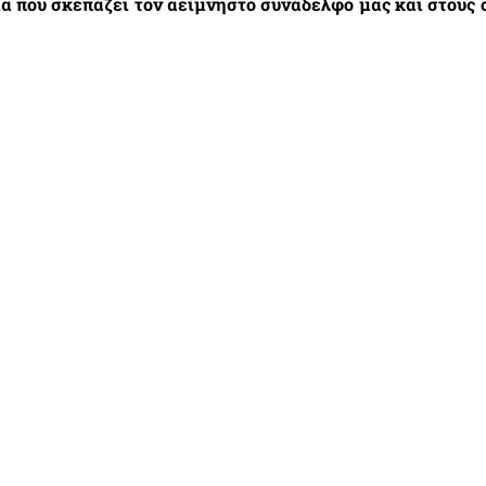
α που σκεπάζει τον αείμνηστο συνάδελφό μας και στους οι