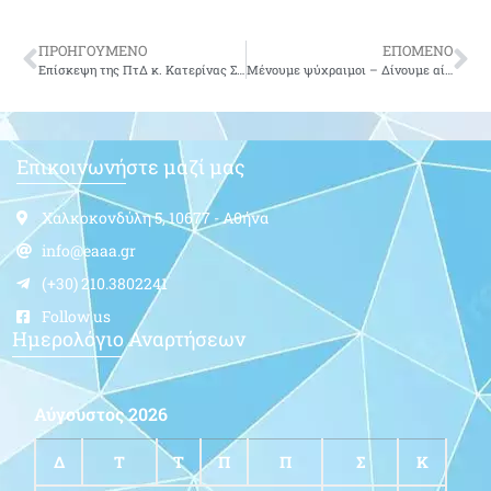
ΠΡΟΗΓΟΥΜΕΝΟ
ΕΠΟΜΕΝΟ
Επίσκεψη της ΠτΔ κ. Κατερίνας Σακελλαροπούλου στο ΥΠΕΘΑ
Μένουμε ψύχραιμοι – Δίνουμε αίμα !
Επικοινωνήστε μαζί μας
Χαλκοκονδύλη 5, 10677 - Αθήνα
info@eaaa.gr
(+30) 210.3802241
Follow us
Ημερολόγιο Αναρτήσεων
Αύγουστος 2026
Δ
Τ
Τ
Π
Π
Σ
Κ