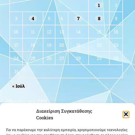
1
2
3
4
5
6
7
8
9
10
11
12
13
14
15
16
17
18
19
20
21
22
23
24
25
26
27
28
29
30
31
« Ιούλ
Οδηγίες για GPS
Διαχείριση Συγκατάθεσης
Cookies
Για να παρέχουμε την καλύτερη εμπειρία, χρησιμοποιούμε τεχνολογίες