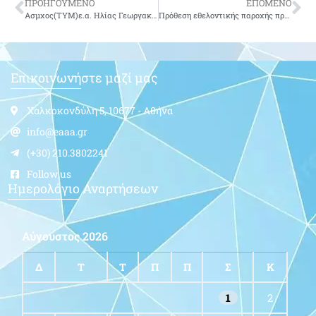
ΠΡΟΗΓΟΥΜΕΝΟ
ΕΠΟΜΕΝΟ
Ασμχος(ΤΥΜ)ε.α. Ηλίας Γεωργακαράκος του Κωνσταντίνου – δεν είναι πια μαζί μας.
Πρόθεση εθελοντικής παροχής πρωτοβάθμιας φροντίδας υγείας στα Μικρά Νησιά.
Επικοινωνήστε μαζί μας
Χαλκοκονδύλη 5, 10677 - Αθήνα
info@eaaa.gr
(+30) 210.3802241
Follow us
Ημερολόγιο Αναρτήσεων
Αύγουστος 2026
Δ
Τ
Τ
Π
Π
Σ
Κ
1
2