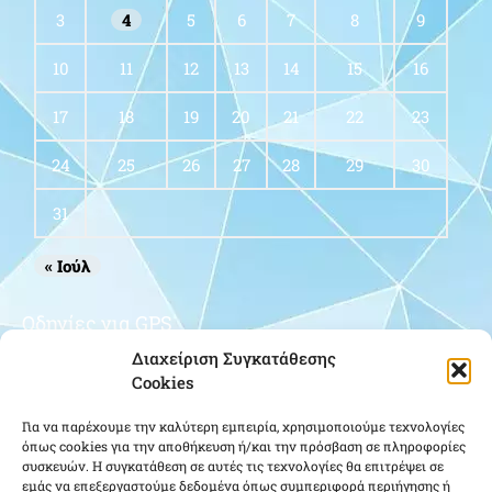
3
4
5
6
7
8
9
10
11
12
13
14
15
16
17
18
19
20
21
22
23
24
25
26
27
28
29
30
31
« Ιούλ
Οδηγίες για GPS
Διαχείριση Συγκατάθεσης
Cookies
Για να παρέχουμε την καλύτερη εμπειρία, χρησιμοποιούμε τεχνολογίες
όπως cookies για την αποθήκευση ή/και την πρόσβαση σε πληροφορίες
συσκευών. Η συγκατάθεση σε αυτές τις τεχνολογίες θα επιτρέψει σε
εμάς να επεξεργαστούμε δεδομένα όπως συμπεριφορά περιήγησης ή