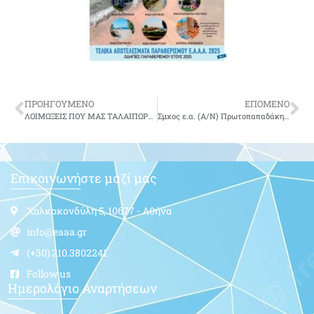
ΠΡΟΗΓΟΥΜΕΝΟ
ΕΠΟΜΕΝΟ
ΛΟΙΜΩΞΕΙΣ ΠΟΥ ΜΑΣ ΤΑΛΑΙΠΩΡΟΥΝ ΤΟ ΚΑΛΟΚΑΙΡΙ-Σκρέκας Γεώργιος, Διευθυντής Χειρουργός
Σμχος ε.α. (Α/Ν) Πρωτοπαπαδάκη Ευαγγελία του Δημητρίου
Επικοινωνήστε μαζί μας
Χαλκοκονδύλη 5, 10677 - Αθήνα
info@eaaa.gr
(+30) 210.3802241
Follow us
Ημερολόγιο Αναρτήσεων