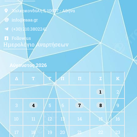
Χαλκοκονδύλη 5, 10677 - Αθήνα
info@eaaa.gr
(+30) 210.3802241
Follow us
Ημερολόγιο Αναρτήσεων
Αύγουστος 2026
Δ
Τ
Τ
Π
Π
Σ
Κ
1
2
3
4
5
6
7
8
9
10
11
12
13
14
15
16
17
18
19
20
21
22
23