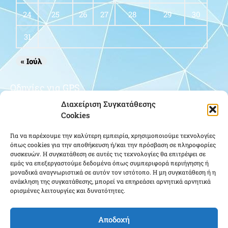
24
25
26
27
28
29
30
31
« Ιούλ
Οδηγίες για GPS
Διαχείριση Συγκατάθεσης
Cookies
Για να παρέχουμε την καλύτερη εμπειρία, χρησιμοποιούμε τεχνολογίες
όπως cookies για την αποθήκευση ή/και την πρόσβαση σε πληροφορίες
συσκευών. Η συγκατάθεση σε αυτές τις τεχνολογίες θα επιτρέψει σε
εμάς να επεξεργαστούμε δεδομένα όπως συμπεριφορά περιήγησης ή
μοναδικά αναγνωριστικά σε αυτόν τον ιστότοπο. Η μη συγκατάθεση ή η
Κάντε κλικ για να αποδεχτείτε cookies
ανάκληση της συγκατάθεσης, μπορεί να επηρεάσει αρνητικά αρνητικά
εμπορικής προώθησης και να
ορισμένες λειτουργίες και δυνατότητες.
ενεργοποιήσετε αυτό το περιεχόμενο
Αποδοχή