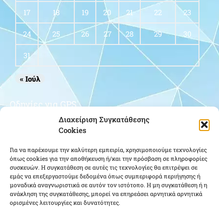
17
18
19
20
21
22
23
24
25
26
27
28
29
30
31
« Ιούλ
Οδηγίες για GPS
Διαχείριση Συγκατάθεσης
Cookies
Για να παρέχουμε την καλύτερη εμπειρία, χρησιμοποιούμε τεχνολογίες
όπως cookies για την αποθήκευση ή/και την πρόσβαση σε πληροφορίες
συσκευών. Η συγκατάθεση σε αυτές τις τεχνολογίες θα επιτρέψει σε
εμάς να επεξεργαστούμε δεδομένα όπως συμπεριφορά περιήγησης ή
μοναδικά αναγνωριστικά σε αυτόν τον ιστότοπο. Η μη συγκατάθεση ή η
Κάντε κλικ για να αποδεχτείτε cookies
ανάκληση της συγκατάθεσης, μπορεί να επηρεάσει αρνητικά αρνητικά
ορισμένες λειτουργίες και δυνατότητες.
εμπορικής προώθησης και να
ενεργοποιήσετε αυτό το περιεχόμενο