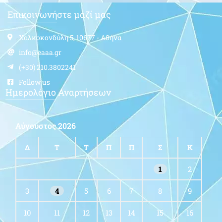
Επικοινωνήστε μαζί μας
Χαλκοκονδύλη 5, 10677 - Αθήνα
info@eaaa.gr
(+30) 210.3802241
Follow us
Ημερολόγιο Αναρτήσεων
Αύγουστος 2026
Δ
Τ
Τ
Π
Π
Σ
Κ
1
2
3
4
5
6
7
8
9
10
11
12
13
14
15
16