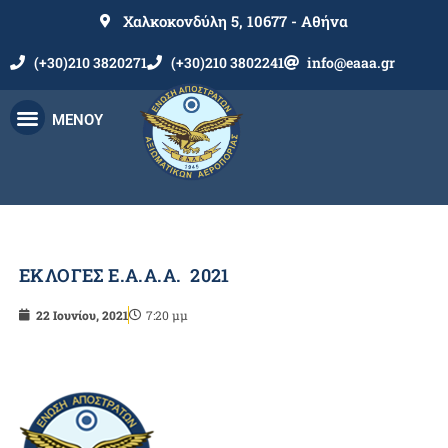
Χαλκοκονδύλη 5, 10677 - Αθήνα
(+30)210 3820271
(+30)210 3802241
info@eaaa.gr
ΜΕΝΟΥ
ΕΚΛΟΓΕΣ Ε.Α.Α.Α. 2021
22 Ιουνίου, 2021
7:20 μμ