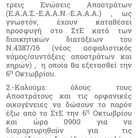
τρεις Ενώσεις Αποστράτων
(Ε.Α.Α.Σ.-Ε.Α.Α.Ν.-Ε.Α.Α.Α.) , ως
γνωστόν, έχουν καταθέσει
προσφυγή στο ΣτΕ κατά των
διοικητικών διατάξεων του
Ν.4387/16 (νέος ασφαλιστικός
νόμος/συντάξεις αποστράτων και
χηρών) , η οποία θα εξετασθεί την
η
6
Οκτωβρίου.
2.-Καλούμε όλους τους
Αποστράτους και τις ορφανικές
οικογένειες να δώσουν το παρόν
η
έξω από το ΣτΕ την 6
Οκτωβρίου
και ώρα 0900 για να
διαμαρτυρηθούν για τις