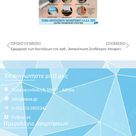
ΠΡΟΗΓΟΥΜΕΝΟ
ΕΠΟΜΕΝΟ
Εφαρμογή των διατάξεων του άρθρου 13 του ν. 4387/2016 «Ανώτατο όριο καταβολής σύνταξης»
Ανακοίνωση Συνδέσμου Αποφοίτων Σ.Ι (Σ.Α.Σ.Ι.)
Επικοινωνήστε μαζί μας
Χαλκοκονδύλη 5, 10677 - Αθήνα
info@eaaa.gr
(+30) 210.3802241
Follow us
Ημερολόγιο Αναρτήσεων