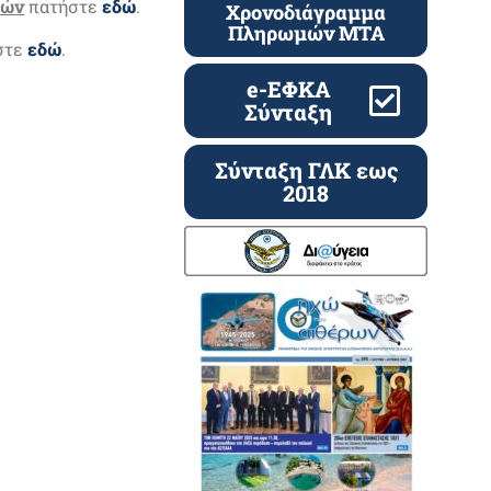
λών
πατήστε
εδώ
.
Χρονοδιάγραμμα
Πληρωμών ΜΤΑ
στε
εδώ
.
e-ΕΦΚΑ
Σύνταξη
Σύνταξη ΓΛΚ εως
2018