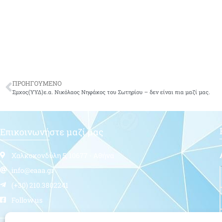
ΠΡΟΗΓΟΥΜΕΝΟ
Σμχος(ΥΥΔ)ε.α. Νικόλαος Νηφάκος του Σωτηρίου – δεν είναι πια μαζί μας.
Επικοινωνήστε μαζί μας
Χαλκοκονδύλη 5, 10677 - Αθήνα
info@eaaa.gr
(+30) 210.3802241
Follow us