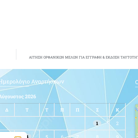
ΑΙΤΗΣΗ ΟΡΦΑΝΙΚΩΝ ΜΕΛΩΝ ΓΙΑ ΕΓΓΡΑΦΗ & ΕΚΔΟΣΗ ΤΑΥΤΟΤΗ
Ημερολόγιο Αναρτήσεων
Ο
Αύγουστος 2026
Δ
Τ
Τ
Π
Π
Σ
Κ
1
2
3
4
5
6
7
8
9