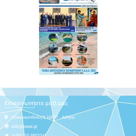
Επικοινωνήστε μαζί μας
Χαλκοκονδύλη 5, 10677 - Αθήνα
info@eaaa.gr
(+30) 210.3802241