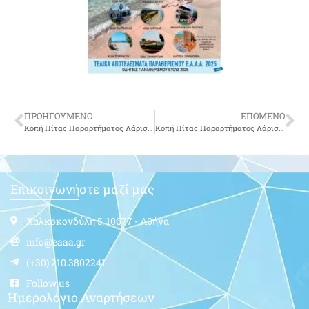
ΠΡΟΗΓΟΥΜΕΝΟ
ΕΠΟΜΕΝΟ
Κοπή Πίτας Παραρτήματος Λάρισας ΕΑΑΑ στα Τρίκαλα
Κοπή Πίτας Παραρτήματος Λάρισας ΕΑΑΑ στην Καρδίτσα
Επικοινωνήστε μαζί μας
Χαλκοκονδύλη 5, 10677 - Αθήνα
info@eaaa.gr
(+30) 210.3802241
Follow us
Ημερολόγιο Αναρτήσεων