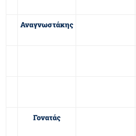
3
Αναγνωστάκης
Κωνσταντίνος
4
Ανδρικόπουλος
Ανδρέας
5
Αυγερινός
Δημήτριος
6
Γονατάς
Γεώργιος