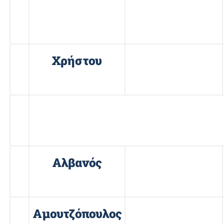
4
Σαραφίδης
Νικόλαος
5
Χρήστου
Παύλος
ΥΠΟΨΗΦΙΟΙ ΓΙΑ ΤΗ ΘΕΣΗ ΜΕΛ
ΕΑΑΑ
1
Αλβανός
Νικόλαος
2
Αμουτζόπουλος
Ιωάννης