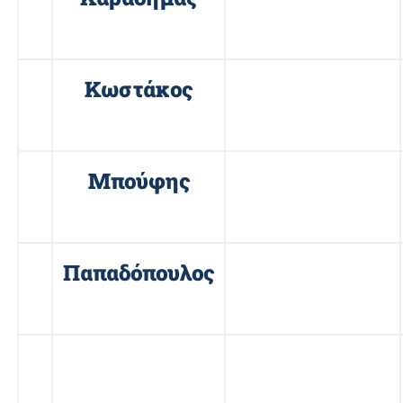
4
Κωστάκος
Μιχαήλ
5
Μπούφης
Θεοδώρος
6
Παπαδόπουλος
Μιχαήλ
7
Σαραφίδης
Νικόλαος