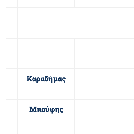
ΥΠΟΨΗΦΙΟΙ ΓΙΑ ΤΗ ΘΕΣ
ΑΝΤΙΠΡΟΕΔΡΟΥ
1
Αυγερινός
Δημήτριος
2
Καραδήμας
Γεώργιος
3
Μπούφης
Θεοδώρος