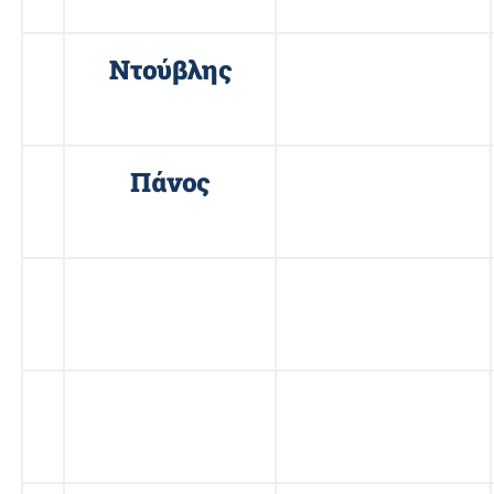
16
Ντούβλης
Ηλίας
17
Πάνος
Αθανάσιος
18
Πλατάνας
Πιέρρος
19
Σαραφίδης
Νικόλαος