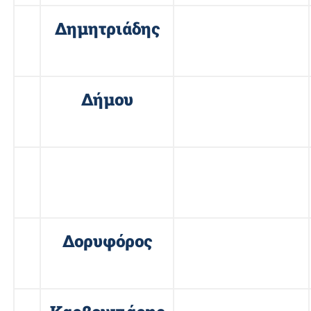
7
Δημητριάδης
Παναγιώτης
8
Δήμου
Δημήτριος
9
Διαμαντής
Θεόδωρος
10
Δορυφόρος
Μιχαήλ