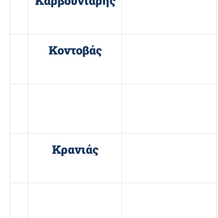
11
Καρβουνιάρης
Ευστάθιος
12
Κοντοβάς
Δημήτριος
13
Κουλούρης
Γεώργιος
14
Κρανιάς
Ιωάννης
15
Μπουμπάρας
Ιωάννης –
Ελευθέριος