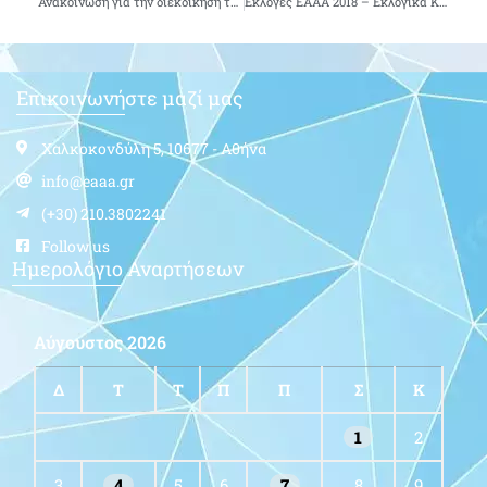
Ανακοίνωση για την διεκδίκηση των επιδομάτων εορτών Χριστουγέννων & Πάσχα
Εκλογές ΕΑΑΑ 2018 – Εκλογικά Κέντρα
Επικοινωνήστε μαζί μας
Χαλκοκονδύλη 5, 10677 - Αθήνα
info@eaaa.gr
(+30) 210.3802241
Follow us
Ημερολόγιο Αναρτήσεων
Αύγουστος 2026
Δ
Τ
Τ
Π
Π
Σ
Κ
1
2
3
4
5
6
7
8
9