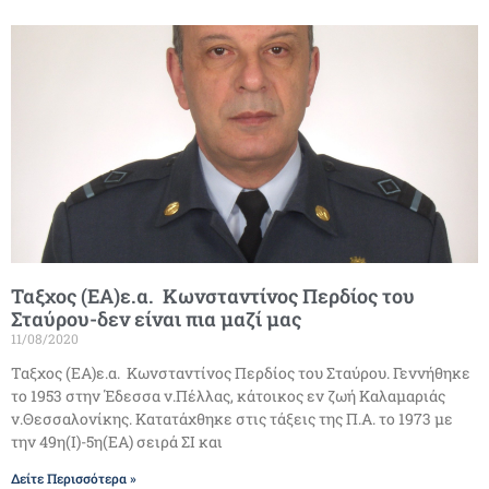
Ταξχος (ΕΑ)ε.α. Κωνσταντίνος Περδίος του
Σταύρου-δεν είναι πια μαζί μας
11/08/2020
Ταξχος (ΕΑ)ε.α. Κωνσταντίνος Περδίος του Σταύρου. Γεννήθηκε
το 1953 στην Έδεσσα ν.Πέλλας, κάτοικος εν ζωή Καλαμαριάς
ν.Θεσσαλονίκης. Κατατάχθηκε στις τάξεις της Π.Α. το 1973 με
την 49η(Ι)-5η(ΕΑ) σειρά ΣΙ και
Δείτε Περισσότερα »