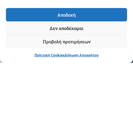
Αποδοχή
Επικοινωνήστε μαζί μας
Δεν αποδέχομαι
Χαλκοκονδύλη 5, 10677 - Αθήνα
Προβολή προτιμήσεων
info@eaaa.gr
Πολιτική Cookies
Δήλωση Απορρήτου
(+30) 210.3802241
Follow us
Ημερολόγιο Αναρτήσεων
Αύγουστος 2020
Δ
Τ
Τ
Π
Π
Σ
Κ
1
2
3
4
5
6
7
8
9