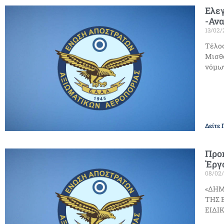
Ελεγ
-Αν
13/02/
Τέλος
Μισθο
νόμων
Δείτε 
Προκ
Έργ
08/02
«ΔΗΜ
ΤΗΣ 
ΕΙΔΙΚ