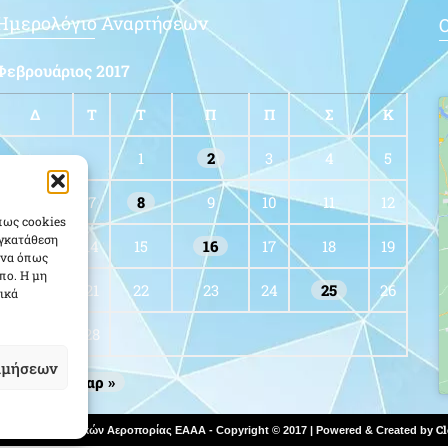
Ημερολόγιο Αναρτήσεων
Ο
Φεβρουάριος 2017
Δ
Τ
Τ
Π
Π
Σ
Κ
1
2
3
4
5
6
7
8
9
10
11
12
πως cookies
υγκατάθεση
13
14
15
16
17
18
19
ένα όπως
πο. Η μη
20
21
22
23
24
25
26
ικά
27
28
ιμήσεων
« Ιαν
Μαρ »
Cl
των Αξιωματικών Αεροπορίας ΕΑΑΑ - Copyright © 2017 | Powered & Created by