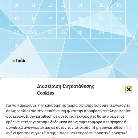
10
11
12
13
14
15
16
17
18
19
20
21
22
23
24
25
26
27
28
29
30
31
« Ιούλ
Οδηγίες για GPS
Διαχείριση Συγκατάθεσης
Cookies
Για να παρέχουμε την καλύτερη εμπειρία, χρησιμοποιούμε τεχνολογίες
όπως cookies για την αποθήκευση ή/και την πρόσβαση σε πληροφορίες
συσκευών. Η συγκατάθεση σε αυτές τις τεχνολογίες θα επιτρέψει σε
εμάς να επεξεργαστούμε δεδομένα όπως συμπεριφορά περιήγησης ή
μοναδικά αναγνωριστικά σε αυτόν τον ιστότοπο. Η μη συγκατάθεση ή η
Κάντε κλικ για να αποδεχτείτε cookies
ανάκληση της συγκατάθεσης, μπορεί να επηρεάσει αρνητικά αρνητικά