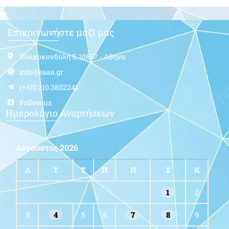
Επικοινωνήστε μαζί μας
Χαλκοκονδύλη 5, 10677 - Αθήνα
info@eaaa.gr
(+30) 210.3802241
Follow us
Ημερολόγιο Αναρτήσεων
Αύγουστος 2026
Δ
Τ
Τ
Π
Π
Σ
Κ
1
2
3
4
5
6
7
8
9