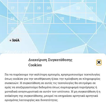
17
18
19
20
21
22
23
24
25
26
27
28
29
30
31
« Ιούλ
Οδηγίες για GPS
Διαχείριση Συγκατάθεσης
Cookies
Για να παρέχουμε την καλύτερη εμπειρία, χρησιμοποιούμε τεχνολογίες
όπως cookies για την αποθήκευση ή/και την πρόσβαση σε πληροφορίες
συσκευών. Η συγκατάθεση σε αυτές τις τεχνολογίες θα επιτρέψει σε
εμάς να επεξεργαστούμε δεδομένα όπως συμπεριφορά περιήγησης ή
μοναδικά αναγνωριστικά σε αυτόν τον ιστότοπο. Η μη συγκατάθεση ή η
Κάντε κλικ για να αποδεχτείτε cookies
ανάκληση της συγκατάθεσης, μπορεί να επηρεάσει αρνητικά αρνητικά
ορισμένες λειτουργίες και δυνατότητες.
εμπορικής προώθησης και να
ενεργοποιήσετε αυτό το περιεχόμενο