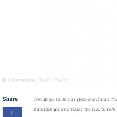
Υπτχος (ΤΑΜ) ε.α. Παναγ
Βασιλείου – δεν είν
13 Ιανουαρίου, 2022
10:54 πμ
Share
Γεννήθηκε το 1954 στη Μουσουνίτσα ν. Φω
Κατατάχθηκε στις τάξεις της Π.Α. το 1978