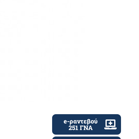
e-ραντεβού
251 ΓΝΑ