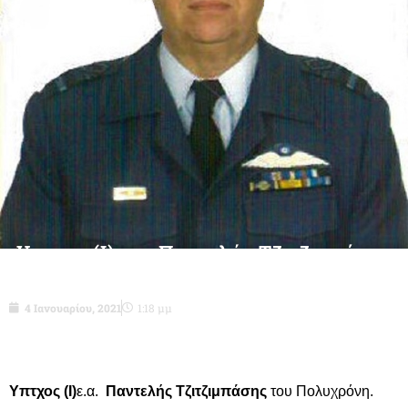
Υπτχος (Ι)ε.α. Παντελής Τζιτζιμπάσης
του Πολυχρόνη-δεν είναι πια μαζί μας
4 Ιανουαρίου, 2021
1:18 μμ
Υπτχος (Ι)
ε.α.
Παντελής Τζιτζιμπάσης
του Πολυχρόνη.