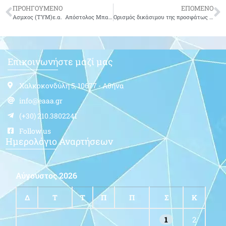
ΠΡΟΗΓΟΥΜΕΝΟ
ΕΠΟΜΕΝΟ
Ασμχος (ΤΥΜ)ε.α. Απόστολος Μπαλαμπάνης του Διονυσίου-δεν είναι πια μαζί μας
Ορισμός δικάσιμου της προσφάτως υποβληθείσας στο “ΣτΕ” Αίτησης των Ενώσεων Αποστράτων Αξιωματικών Ακύρωσης ΚΥΑ και παρέμβαση του e-ΕΦΚΑ επ’ αυτής
Επικοινωνήστε μαζί μας
Χαλκοκονδύλη 5, 10677 - Αθήνα
info@eaaa.gr
(+30) 210.3802241
Follow us
Ημερολόγιο Αναρτήσεων
Αύγουστος 2026
Δ
Τ
Τ
Π
Π
Σ
Κ
1
2