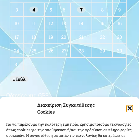
3
4
5
6
7
8
9
10
11
12
13
14
15
16
17
18
19
20
21
22
23
24
25
26
27
28
29
30
31
« Ιούλ
Οδηγίες για GPS
Διαχείριση Συγκατάθεσης
Cookies
Για να παρέχουμε την καλύτερη εμπειρία, χρησιμοποιούμε τεχνολογίες
όπως cookies για την αποθήκευση ή/και την πρόσβαση σε πληροφορίες
συσκευών. Η συγκατάθεση σε αυτές τις τεχνολογίες θα επιτρέψει σε