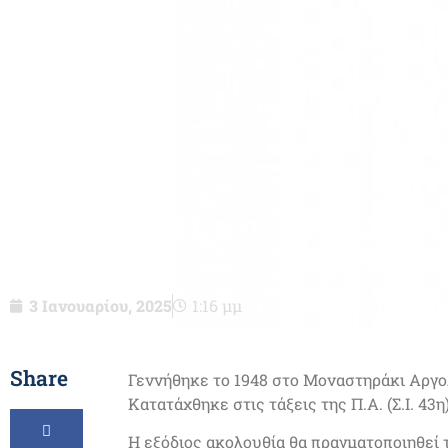
ΥΠΤΧΟΣ ε.α. (Ι) ΔΕΜΗ
ΔΗΜΗΤΡ
3 Ιανουαρίου, 2025
1:16 μμ
Share
Γεννήθηκε το 1948 στο Μοναστηράκι Αργολ
Κατατάχθηκε στις τάξεις της Π.Α. (Σ.Ι. 43
H εξόδιος ακολουθία θα πραγματοποιηθεί τ