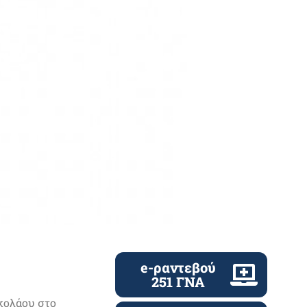
e-ραντεβού
251 ΓΝΑ
ικολάου στο