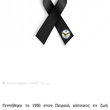
Υπσγoς (ΤΥΕ) ε.α. Τριάντης Σωτήριος
του Γεωργίου.
14 Δεκεμβρίου, 2022
6:41 μμ
Γεννήθηκε το 1950 στον Πειραιά, κάτοικος εν ζωή