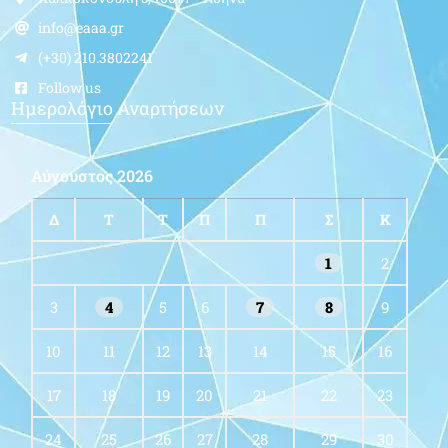
info@eaaa.gr
(+30) 210.3802241
Follow us
Ημερολόγιο Αναρτήσεων
Αύγουστος 2026
Δ
Τ
Τ
Π
Π
Σ
Κ
1
2
3
4
5
6
7
8
9
10
11
12
13
14
15
16
17
18
19
20
21
22
23
24
25
26
27
28
29
30