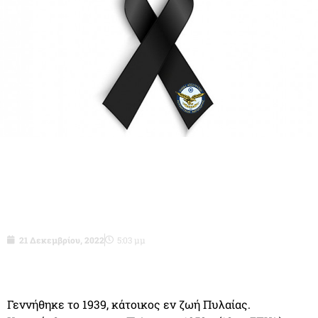
Υπσγoς (ΗΛΕΚ) ε.α. Διαμαντόπουλος
Γεώργιος του Ευαγγέλου.
21 Δεκεμβρίου, 2022
5:03 μμ
Γεννήθηκε το 1939, κάτοικος εν ζωή Πυλαίας.