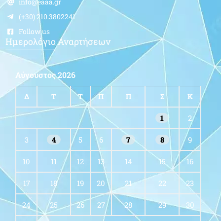
info@eaaa.gr
(+30) 210.3802241
Follow us
Ημερολόγιο Αναρτήσεων
Αύγουστος 2026
Δ
Τ
Τ
Π
Π
Σ
Κ
1
2
3
4
5
6
7
8
9
10
11
12
13
14
15
16
17
18
19
20
21
22
23
24
25
26
27
28
29
30