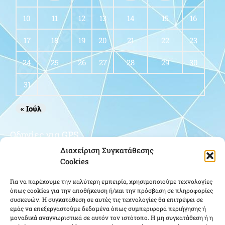
10
11
12
13
14
15
16
17
18
19
20
21
22
23
24
25
26
27
28
29
30
31
« Ιούλ
Οδηγίες για GPS
Διαχείριση Συγκατάθεσης
Cookies
Για να παρέχουμε την καλύτερη εμπειρία, χρησιμοποιούμε τεχνολογίες
όπως cookies για την αποθήκευση ή/και την πρόσβαση σε πληροφορίες
συσκευών. Η συγκατάθεση σε αυτές τις τεχνολογίες θα επιτρέψει σε
εμάς να επεξεργαστούμε δεδομένα όπως συμπεριφορά περιήγησης ή
μοναδικά αναγνωριστικά σε αυτόν τον ιστότοπο. Η μη συγκατάθεση ή η
Κάντε κλικ για να αποδεχτείτε cookies