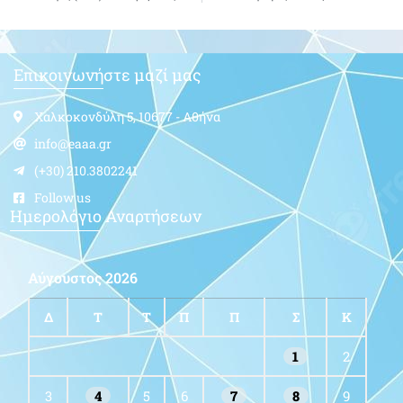
Επικοινωνήστε μαζί μας
Χαλκοκονδύλη 5, 10677 - Αθήνα
info@eaaa.gr
(+30) 210.3802241
Follow us
Ημερολόγιο Αναρτήσεων
Αύγουστος 2026
Δ
Τ
Τ
Π
Π
Σ
Κ
1
2
3
4
5
6
7
8
9