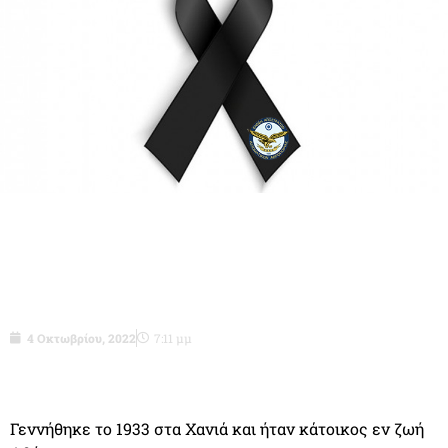
Τξχος (ΙΓΥ) ε.α Μπασιάς Γρηγόριος του
Νικολάου.
4 Οκτωβρίου, 2022
7:11 μμ
Γεννήθηκε το 1933 στα Χανιά και ήταν κάτοικος εν ζωή