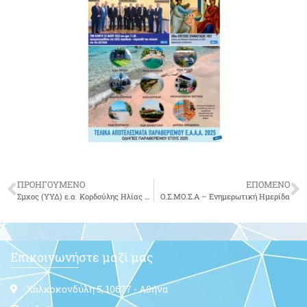
ΠΡΟΗΓΟΥΜΕΝΟ
ΕΠΟΜΕΝΟ
Σμχος (ΥΥΔ) ε.α Κορδούλης Ηλίας του Αναστασίου.
Ο.Σ.ΜΟ.Σ.Α – Ενημερωτική Ημερίδα
Επικοινωνήστε μαζί μας
Χαλκοκονδύλη 5, 10677 - Αθήνα