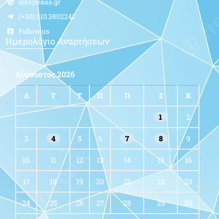
info@eaaa.gr
(+30) 210.3802241
Follow us
Ημερολόγιο Αναρτήσεων
Αύγουστος 2026
Δ
Τ
Τ
Π
Π
Σ
Κ
1
2
3
4
5
6
7
8
9
10
11
12
13
14
15
16
17
18
19
20
21
22
23
24
25
26
27
28
29
30