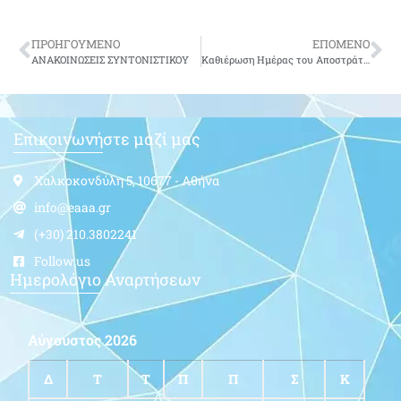
ΠΡΟΗΓΟΥΜΕΝΟ
ΕΠΟΜΕΝΟ
ΑΝΑΚΟΙΝΩΣΕΙΣ ΣΥΝΤΟΝΙΣΤΙΚΟΥ
Καθιέρωση Ημέρας του Αποστράτου/Βετεράνου
Επικοινωνήστε μαζί μας
Χαλκοκονδύλη 5, 10677 - Αθήνα
info@eaaa.gr
(+30) 210.3802241
Follow us
Ημερολόγιο Αναρτήσεων
Αύγουστος 2026
Δ
Τ
Τ
Π
Π
Σ
Κ