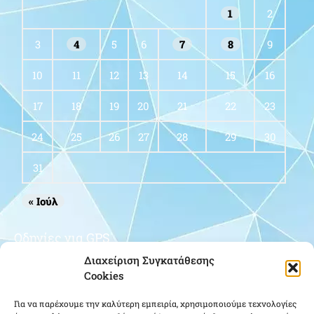
1
2
3
4
5
6
7
8
9
10
11
12
13
14
15
16
17
18
19
20
21
22
23
24
25
26
27
28
29
30
31
« Ιούλ
Οδηγίες για GPS
Διαχείριση Συγκατάθεσης
Cookies
Για να παρέχουμε την καλύτερη εμπειρία, χρησιμοποιούμε τεχνολογίες