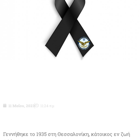
Ταξχος ε.α. (ΥΙ) Τσάνταλης Αθανάσιος
του Γεωργίου
11 Μαΐου, 2023
11:24 πμ
Γεννήθηκε το 1935 στη Θεσσαλονίκη, κάτοικος εν ζωή