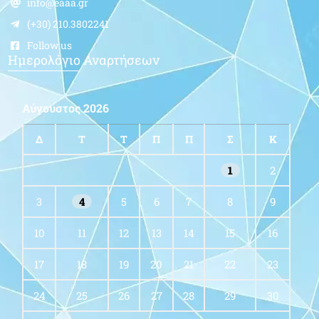
info@eaaa.gr
(+30) 210.3802241
Follow us
Ημερολόγιο Αναρτήσεων
Αύγουστος 2026
Δ
Τ
Τ
Π
Π
Σ
Κ
1
2
3
4
5
6
7
8
9
10
11
12
13
14
15
16
17
18
19
20
21
22
23
24
25
26
27
28
29
30