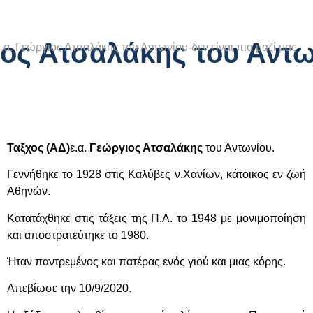
ιος Ατσαλάκης του Αντων
.α. Γεώργιος Ατσαλάκης του Αντωνίου-δεν είναι πια μαζί μας
Ταξχος (ΑΔ)
ε.α.
Γεώργιος Ατσαλάκης
του Αντωνίου.
Γεννήθηκε το 1928 στις Καλύβες ν.Χανίων, κάτοικος εν ζωή
Αθηνών
.
Κατατάχθηκε στις τάξεις της Π.Α. το 1948 με μονιμοποίηση
και αποστρατεύτηκε το 1980
.
Ήταν παντρεμένος και πατέρας ενός γιού και μιας κόρης.
Απεβίωσε την 10/9/2020.