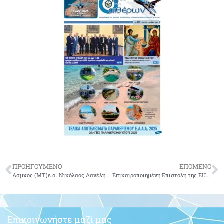
ΠΡΟΗΓΟΥΜΕΝΟ
ΕΠΟΜΕΝΟ
Ασμχος (ΜΤ)ε.α. Νικόλαος Δανέλης του Κωνσταντίνου-δεν είναι πια μαζί μας.
Επικαιροποιημένη Επιστολή της EUROBANK προς τα μέλη της Ε.Α.Α.Α. (Παράταση ημερομηνίας προσφοράς)
Επικοινωνήστε μαζί μας