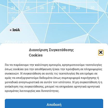
24
25
26
27
28
29
30
31
« Ιούλ
Οδηγίες για GPS
Διαχείριση Συγκατάθεσης
Cookies
Για να παρέχουμε την καλύτερη εμπειρία, χρησιμοποιούμε τεχνολογίες
όπως cookies για την αποθήκευση ή/και την πρόσβαση σε πληροφορίες
συσκευών. Η συγκατάθεση σε αυτές τις τεχνολογίες θα επιτρέψει σε
εμάς να επεξεργαστούμε δεδομένα όπως συμπεριφορά περιήγησης ή
μοναδικά αναγνωριστικά σε αυτόν τον ιστότοπο. Η μη συγκατάθεση ή η
Κάντε κλικ για να αποδεχτείτε cookies
ανάκληση της συγκατάθεσης, μπορεί να επηρεάσει αρνητικά αρνητικά
ορισμένες λειτουργίες και δυνατότητες.
εμπορικής προώθησης και να
ενεργοποιήσετε αυτό το περιεχόμενο
Αποδοχή