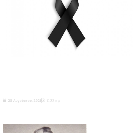
Σμχος (ΥΥΔ)ε.α. Νικόλαος
Χαλαντζούκας του Δημητρίου-δεν είναι
πια μαζί μας.
28 Αυγούστου, 2021
11:22 πμ