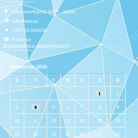
Χαλκοκονδύλη 5, 10677 - Αθήνα
info@eaaa.gr
(+30) 210.3802241
Follow us
Ημερολόγιο Αναρτήσεων
Αύγουστος 2026
Δ
Τ
Τ
Π
Π
Σ
Κ
1
2
3
4
5
6
7
8
9
10
11
12
13
14
15
16
17
18
19
20
21
22
23