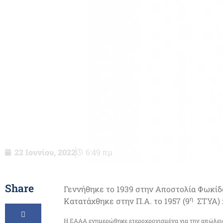
Σμχος (ΤΥΤ) ε.α. Κοτσι
Αλεξάν
22 Ιουνίου, 2022
6:49 πμ
Share
Γεννήθηκε το 1939 στην Αποστολία Φωκίδα
η
Κατατάχθηκε στην Π.Α. το 1957 (9
ΣΤΥΑ) κ
Η ΕΑΑΑ ενημερώθηκε ετεροχρονισμένα για την απώλει