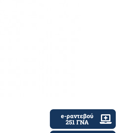
e-ραντεβού
251 ΓΝΑ