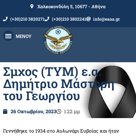
Χαλκοκονδύλη 5, 10677 - Αθήνα
(+30)210 3820271
(+30)210 3802241
info@eaaa.gr
ΜΕΝΟΥ
Σμχος (ΤΥΜ) ε.α.
Δημήτριο Μάστορη
του Γεωργίου
26 Οκτωβρίου, 2023
1:22 μμ
Γεννήθηκε το 1934 στο Αυλωνάρι Ευβοίας και ήταν