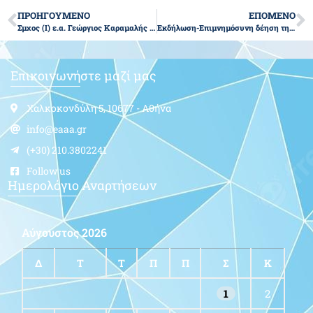
ΠΡΟΗΓΟΥΜΕΝΟ
ΕΠΟΜΕΝΟ
Σμχος (Ι) ε.α. Γεώργιος Καραμαλής του Ιωάννη
Εκδήλωση-Επιμνημόσυνη δέηση της ΕΑΑΑ υπέρ Πεσόντων για την Πατρίδα Αεροπόρων
Επικοινωνήστε μαζί μας
Χαλκοκονδύλη 5, 10677 - Αθήνα
info@eaaa.gr
(+30) 210.3802241
Follow us
Ημερολόγιο Αναρτήσεων
Αύγουστος 2026
Δ
Τ
Τ
Π
Π
Σ
Κ
1
2