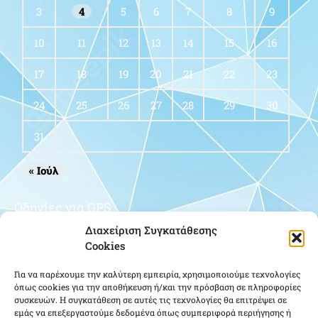
3
4
5
6
7
8
9
10
11
12
13
14
15
16
17
18
19
20
21
22
23
24
25
26
27
28
29
30
31
« Ιούλ
Οδηγίες για GPS
Διαχείριση Συγκατάθεσης
Cookies
Για να παρέχουμε την καλύτερη εμπειρία, χρησιμοποιούμε τεχνολογίες
όπως cookies για την αποθήκευση ή/και την πρόσβαση σε πληροφορίες
συσκευών. Η συγκατάθεση σε αυτές τις τεχνολογίες θα επιτρέψει σε
εμάς να επεξεργαστούμε δεδομένα όπως συμπεριφορά περιήγησης ή