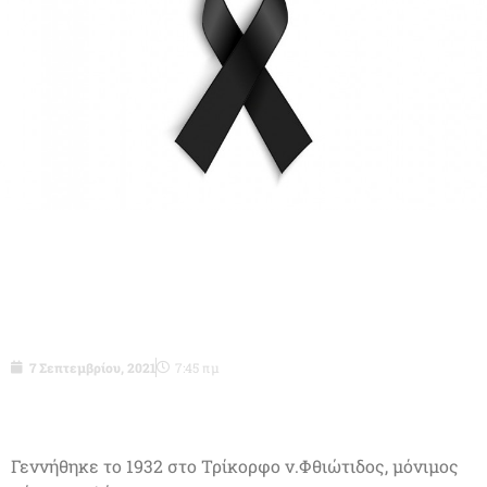
Σμχος (ΤΥΗ)ε.α. Ιωάννης Πετρόπουλος
του Ηλία-δεν είναι πια μαζί μας.
7 Σεπτεμβρίου, 2021
7:45 πμ
Γεννήθηκε το 1932 στο Τρίκορφο ν.Φθιώτιδος, μόνιμος