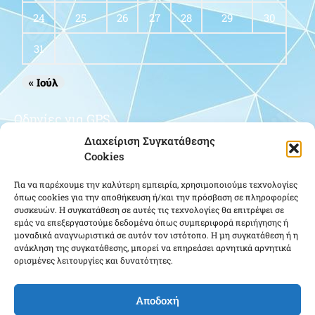
24
25
26
27
28
29
30
31
« Ιούλ
Οδηγίες για GPS
Διαχείριση Συγκατάθεσης
Cookies
Για να παρέχουμε την καλύτερη εμπειρία, χρησιμοποιούμε τεχνολογίες
όπως cookies για την αποθήκευση ή/και την πρόσβαση σε πληροφορίες
συσκευών. Η συγκατάθεση σε αυτές τις τεχνολογίες θα επιτρέψει σε
εμάς να επεξεργαστούμε δεδομένα όπως συμπεριφορά περιήγησης ή
μοναδικά αναγνωριστικά σε αυτόν τον ιστότοπο. Η μη συγκατάθεση ή η
Κάντε κλικ για να αποδεχτείτε cookies
ανάκληση της συγκατάθεσης, μπορεί να επηρεάσει αρνητικά αρνητικά
ορισμένες λειτουργίες και δυνατότητες.
εμπορικής προώθησης και να
ενεργοποιήσετε αυτό το περιεχόμενο
Αποδοχή