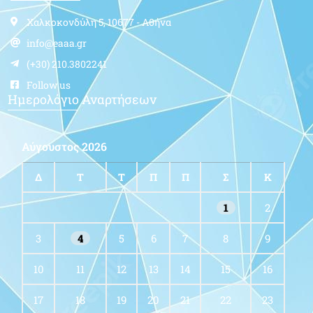
Χαλκοκονδύλη 5, 10677 - Αθήνα
info@eaaa.gr
(+30) 210.3802241
Follow us
Ημερολόγιο Αναρτήσεων
Αύγουστος 2026
Δ
Τ
Τ
Π
Π
Σ
Κ
1
2
3
4
5
6
7
8
9
10
11
12
13
14
15
16
17
18
19
20
21
22
23