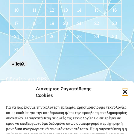
10
11
12
13
14
15
16
17
18
19
20
21
22
23
24
25
26
27
28
29
30
31
« Ιούλ
Οδηγίες για GPS
Διαχείριση Συγκατάθεσης
Cookies
Για να παρέχουμε την καλύτερη εμπειρία, χρησιμοποιούμε τεχνολογίες
όπως cookies για την αποθήκευση ή/και την πρόσβαση σε πληροφορίες
συσκευών. Η συγκατάθεση σε αυτές τις τεχνολογίες θα επιτρέψει σε
εμάς να επεξεργαστούμε δεδομένα όπως συμπεριφορά περιήγησης ή
μοναδικά αναγνωριστικά σε αυτόν τον ιστότοπο. Η μη συγκατάθεση ή η
Κάντε κλικ για να αποδεχτείτε cookies