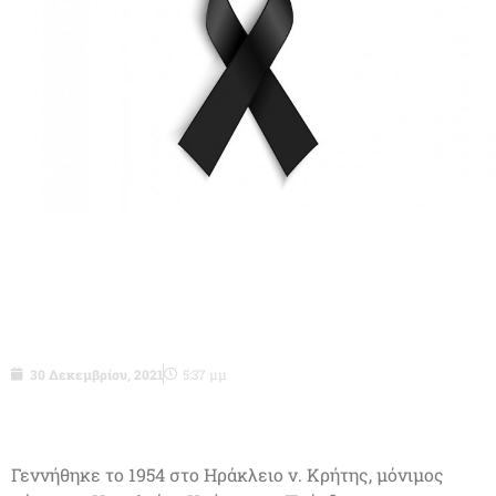
Σμχος (ΤΜΜ)ε.α. Εμμανουήλ
Φρουδάκης του Ευαγγέλου – δεν είναι
πια μαζί μας.
30 Δεκεμβρίου, 2021
5:37 μμ
Γεννήθηκε το 1954 στο Ηράκλειο ν. Κρήτης, μόνιμος