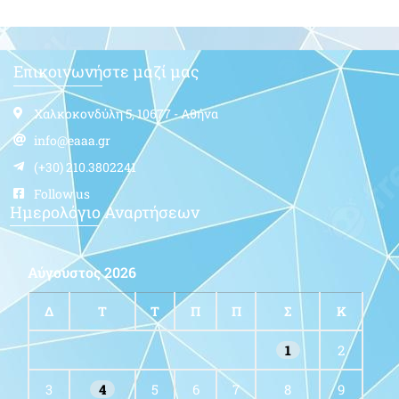
Επικοινωνήστε μαζί μας
Χαλκοκονδύλη 5, 10677 - Αθήνα
info@eaaa.gr
(+30) 210.3802241
Follow us
Ημερολόγιο Αναρτήσεων
Αύγουστος 2026
Δ
Τ
Τ
Π
Π
Σ
Κ
1
2
3
4
5
6
7
8
9