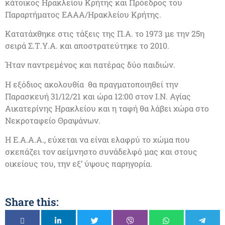
κάτοικος Ηρακλείου Κρήτης και Πρόεδρος του
Παραρτήματος ΕΑΑΑ/Ηρακλείου Κρήτης.
Κατατάχθηκε στις τάξεις της Π.Α. το 1973 με την 25η
σειρά Σ.Τ.Υ.Α. και αποστρατεύτηκε το 2010.
Ήταν παντρεμένος και πατέρας δύο παιδιών.
Η εξόδιος ακολουθία θα πραγματοποιηθεί την
Παρασκευή 31/12/21 και ώρα 12:00 στον Ι.Ν. Αγίας
Αικατερίνης Ηρακλείου και η ταφή θα λάβει χώρα στο
Νεκροταφείο Θραψάνων.
Η Ε.Α.Α.Α., εύχεται να είναι ελαφρύ το χώμα που
σκεπάζει τον αείμνηστο συνάδελφό μας και στους
οικείους του, την εξ’ ύψους παρηγορία.
Share this: