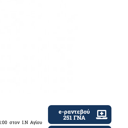
e-ραντεβού
251 ΓΝΑ
:00 στον Ι.Ν Αγίου