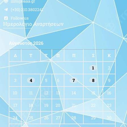
info@eaaa.gr
(+30) 210.3802241
Follow us
Ημερολόγιο Αναρτήσεων
Αύγουστος 2026
Δ
Τ
Τ
Π
Π
Σ
Κ
1
2
3
4
5
6
7
8
9
10
11
12
13
14
15
16
17
18
19
20
21
22
23
24
25
26
27
28
29
30