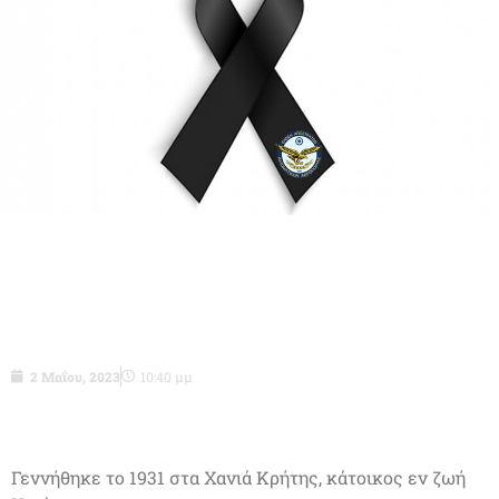
Σμχος ε.α. (ΤΜΑ) Ορέστης
Γραμβουσάκης του Σπυρίδωνος
2 Μαΐου, 2023
10:40 μμ
Γεννήθηκε το 1931 στα Χανιά Κρήτης, κάτοικος εν ζωή