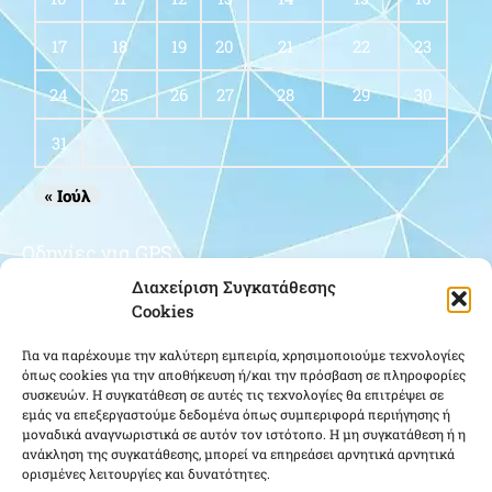
17
18
19
20
21
22
23
24
25
26
27
28
29
30
31
« Ιούλ
Οδηγίες για GPS
Διαχείριση Συγκατάθεσης
Cookies
Για να παρέχουμε την καλύτερη εμπειρία, χρησιμοποιούμε τεχνολογίες
όπως cookies για την αποθήκευση ή/και την πρόσβαση σε πληροφορίες
συσκευών. Η συγκατάθεση σε αυτές τις τεχνολογίες θα επιτρέψει σε
εμάς να επεξεργαστούμε δεδομένα όπως συμπεριφορά περιήγησης ή
μοναδικά αναγνωριστικά σε αυτόν τον ιστότοπο. Η μη συγκατάθεση ή η
Κάντε κλικ για να αποδεχτείτε cookies
ανάκληση της συγκατάθεσης, μπορεί να επηρεάσει αρνητικά αρνητικά
ορισμένες λειτουργίες και δυνατότητες.
εμπορικής προώθησης και να