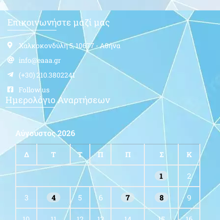
Επικοινωνήστε μαζί μας
Χαλκοκονδύλη 5, 10677 - Αθήνα
info@eaaa.gr
(+30) 210.3802241
Follow us
Ημερολόγιο Αναρτήσεων
Αύγουστος 2026
Δ
Τ
Τ
Π
Π
Σ
Κ
1
2
3
4
5
6
7
8
9
10
11
12
13
14
15
16