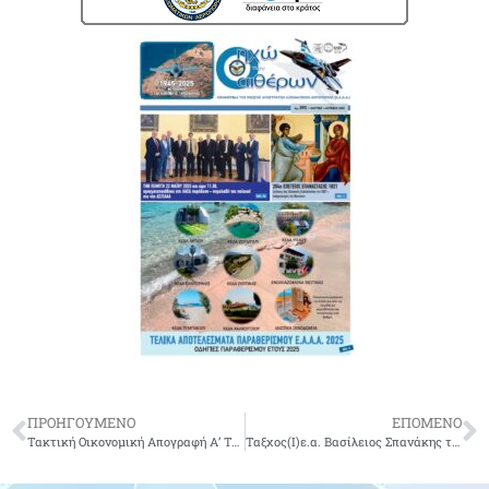
ΠΡΟΗΓΟΥΜΕΝΟ
ΕΠΟΜΕΝΟ
Τακτική Οικονομική Απογραφή Α’ Τετραμήνου Στρατιωτικού Φαρμακείου 251 ΓΝΑ και Υποκαταστήματος Α/Β Ελευσίνας.
Ταξχος(Ι)ε.α. Βασίλειος Σπανάκης του Γεωργίου-δεν είναι πια μαζί μας.