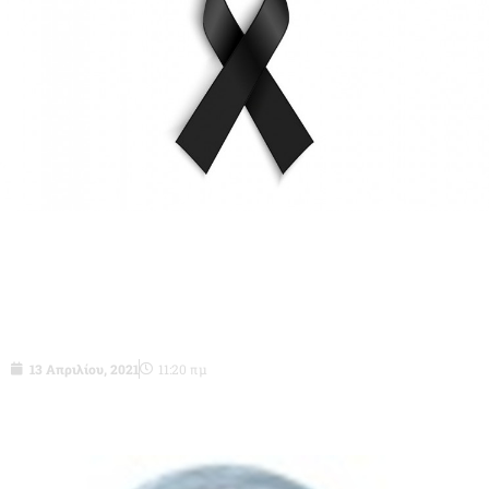
Σμχος(ΤΑΕ)ε.α. Δημήτριος Σταυράκος
του Σταύρου-δεν είναι πια μαζί μας.
13 Απριλίου, 2021
11:20 πμ