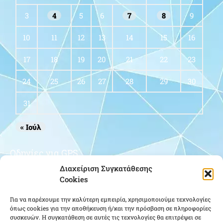
3
4
5
6
7
8
9
10
11
12
13
14
15
16
17
18
19
20
21
22
23
24
25
26
27
28
29
30
31
« Ιούλ
Οδηγίες για GPS
Διαχείριση Συγκατάθεσης
Cookies
Για να παρέχουμε την καλύτερη εμπειρία, χρησιμοποιούμε τεχνολογίες
όπως cookies για την αποθήκευση ή/και την πρόσβαση σε πληροφορίες
συσκευών. Η συγκατάθεση σε αυτές τις τεχνολογίες θα επιτρέψει σε