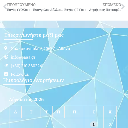
ΠΡΟΗΓΟΥΜΕΝΟ
ΕΠΟΜΕΝΟ
Επγός (ΥΟΚ)ε.α. Ευάγγελος Δέλλιος του Αστερίου-δεν είναι πια μαζί μας
Επγός (ΙΓΥ)ε.α. Δημήτριος Πατσαρίκας του Νικολάου-δεν είναι πια μαζί μας
Επικοινωνήστε μαζί μας
Χαλκοκονδύλη 5, 10677 - Αθήνα
info@eaaa.gr
(+30) 210.3802241
Follow us
Ημερολόγιο Αναρτήσεων
Αύγουστος 2026
Δ
Τ
Τ
Π
Π
Σ
Κ
1
2