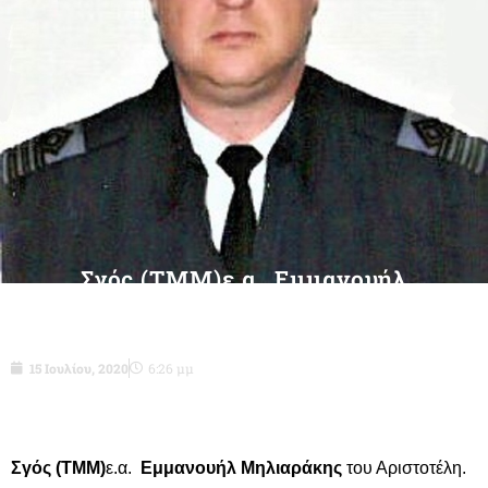
Σγός (ΤΜΜ)ε.α. Εμμανουήλ
Μηλιαράκης του Αριστοτέλη-δεν είναι
πια μαζί μας
15 Ιουλίου, 2020
6:26 μμ
Σγός (ΤΜΜ)
ε.α.
Εμμανουήλ Μηλιαράκης
του Αριστοτέλη.