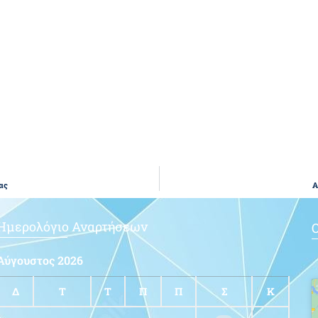
ας
Α
Ημερολόγιο Αναρτήσεων
Ο
Αύγουστος 2026
Δ
Τ
Τ
Π
Π
Σ
Κ