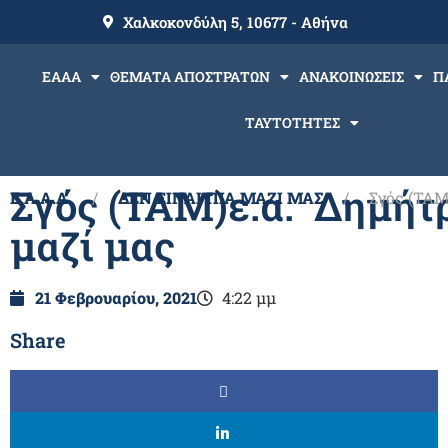
Χαλκοκονδύλη 5, 10677 - Αθήνα
ΕΑΑΑ
ΘΕΜΑΤΑ ΑΠΟΣΤΡΑΤΩΝ
ΑΝΑΚΟΙΝΩΣΕΙΣ
Π
ΤΑΥΤΟΤΗΤΕΣ
Σγός (ΤΑΜ)ε.α. Δημήτρ
Ε.Α.Α.Α.
ΔΕΝ ΕΙΝΑΙ ΠΙΑ ΜΑΖΙ ΜΑΣ
Σγός (ΤΑΜ
μαζί μας
21 Φεβρουαρίου, 2021
4:22 μμ
Share