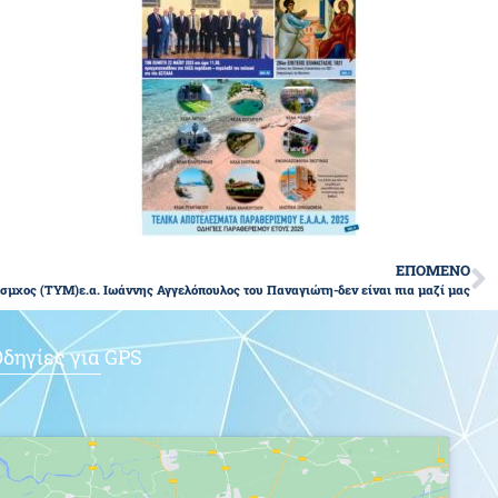
ΕΠΟΜΕΝΟ
σμχος (ΤΥΜ)ε.α. Ιωάννης Αγγελόπουλος του Παναγιώτη-δεν είναι πια μαζί μας
δηγίες για GPS