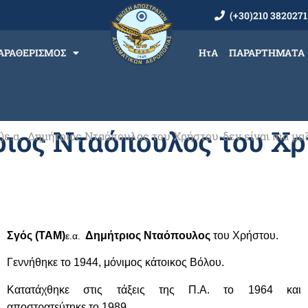
(+30)210 3820271
ΑΡΑΘΕΡΙΣΜΟΣ
ΗτΑ
ΠΑΡΑΡΤΗΜΑΤΑ
ιος Νταόπουλος του Χρ
)ε.α. Δημήτριος Νταόπουλος του Χρήστου-δεν είναι πια μαζ
Σγός (ΤΑΜ)
Δημήτριος Νταόπουλος
του Χρήστου.
ε.α.
Γεννήθηκε το 1944, μόνιμος κάτοικος Βόλου
.
Κατατάχθηκε στις τάξεις της Π.Α. τ
ο 1964 και
αποστρατεύτηκε το 1989
.