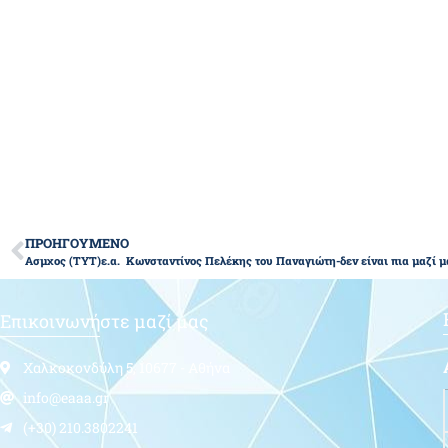
ΠΡΟΗΓΟΥΜΕΝΟ
Ασμχος (ΤΥΤ)ε.α. Κωνσταντίνος Πελέκης του Παναγιώτη-δεν είναι πια μαζί μ
Επικοινωνήστε μαζί μας
Χαλκοκονδύλη 5, 10677 - Αθήνα
info@eaaa.gr
(+30) 210.3802241