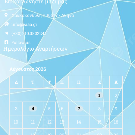
Επικοινωνήστε μαζί μας
Χαλκοκονδύλη 5, 10677 - Αθήνα
info@eaaa.gr
(+30) 210.3802241
Follow us
Ημερολόγιο Αναρτήσεων
Αύγουστος 2026
Δ
Τ
Τ
Π
Π
Σ
Κ
1
2
3
4
5
6
7
8
9
10
11
12
13
14
15
16