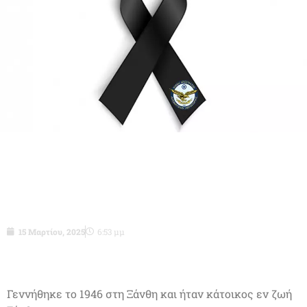
Σγός ε.α. (ΤΥΤ) Μουταφίδης Ευάγγελος
του Σοφοκλή
15 Μαρτίου, 2025
6:53 μμ
Γεννήθηκε το 1946 στη Ξάνθη και ήταν κάτοικος εν ζωή