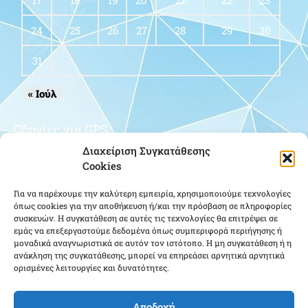
17
18
19
20
21
22
23
24
25
26
27
28
29
30
31
« Ιούλ
Οδηγίες για GPS
Διαχείριση Συγκατάθεσης
Cookies
Για να παρέχουμε την καλύτερη εμπειρία, χρησιμοποιούμε τεχνολογίες
όπως cookies για την αποθήκευση ή/και την πρόσβαση σε πληροφορίες
συσκευών. Η συγκατάθεση σε αυτές τις τεχνολογίες θα επιτρέψει σε
εμάς να επεξεργαστούμε δεδομένα όπως συμπεριφορά περιήγησης ή
μοναδικά αναγνωριστικά σε αυτόν τον ιστότοπο. Η μη συγκατάθεση ή η
Κάντε κλικ για να αποδεχτείτε cookies
ανάκληση της συγκατάθεσης, μπορεί να επηρεάσει αρνητικά αρνητικά
ορισμένες λειτουργίες και δυνατότητες.
εμπορικής προώθησης και να
ενεργοποιήσετε αυτό το περιεχόμενο
Αποδοχή