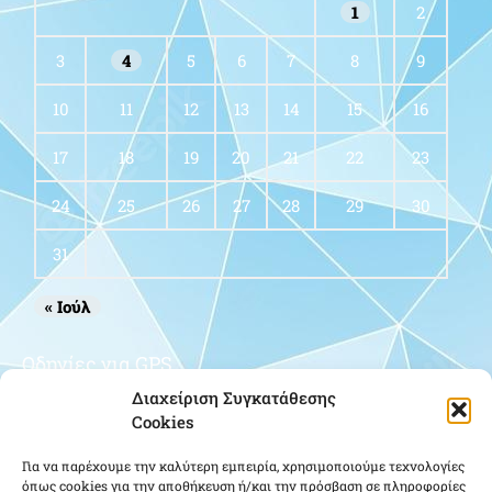
1
2
3
4
5
6
7
8
9
10
11
12
13
14
15
16
17
18
19
20
21
22
23
24
25
26
27
28
29
30
31
« Ιούλ
Οδηγίες για GPS
Διαχείριση Συγκατάθεσης
Cookies
Για να παρέχουμε την καλύτερη εμπειρία, χρησιμοποιούμε τεχνολογίες
όπως cookies για την αποθήκευση ή/και την πρόσβαση σε πληροφορίες