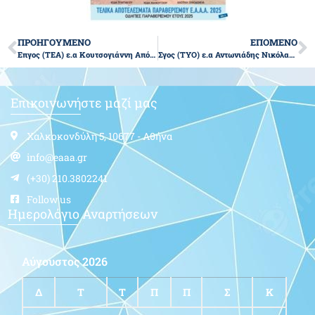
ΠΡΟΗΓΟΥΜΕΝΟ
ΕΠΟΜΕΝΟ
Επγος (ΤΕΑ) ε.α Κουτσογιάννη Απόστολου του Δημητρίου
Σγος (ΤΥΟ) ε.α Αντωνιάδης Νικόλαος του Γεωργίου
Επικοινωνήστε μαζί μας
Χαλκοκονδύλη 5, 10677 - Αθήνα
info@eaaa.gr
(+30) 210.3802241
Follow us
Ημερολόγιο Αναρτήσεων
Αύγουστος 2026
Δ
Τ
Τ
Π
Π
Σ
Κ